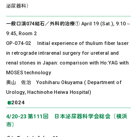
泌尿器科）
一般口演074結石／外科的治療①
April 19 (Sat.), 9:10～
9:45, Room 2
OP-074-02 Initial experience of thulium fiber laser
in retrograde intrarenal surgery for ureteral and
renal stones in Japan: comparison with Ho:YAG with
MOSES technology
奥山 佐治 Yoshiharu Okuyama ( Department of
Urology, Hachinohe Heiwa Hospital)
2024
4/20-23 第111回 日本泌尿器科学会総会（横浜
市）